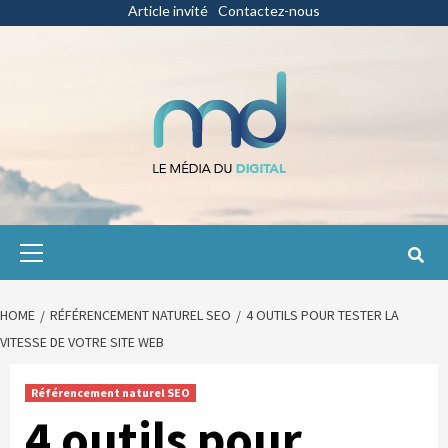
Skip
Article invité
Contactez-nous
to
content
Primary
Menu
HOME
RÉFÉRENCEMENT NATUREL SEO
4 OUTILS POUR TESTER LA
VITESSE DE VOTRE SITE WEB
Référencement naturel SEO
4 outils pour