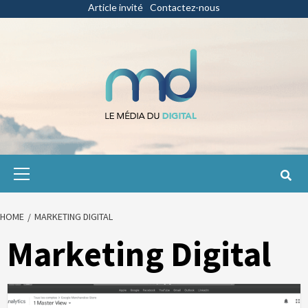
Skip
Article invité
Contactez-nous
to
content
Primary
Menu
HOME
MARKETING DIGITAL
Marketing Digital