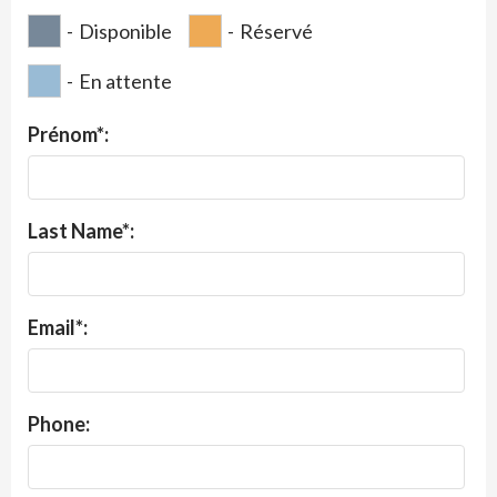
-
Disponible
-
Réservé
-
En attente
Prénom*:
Last Name*:
Email*:
Phone: